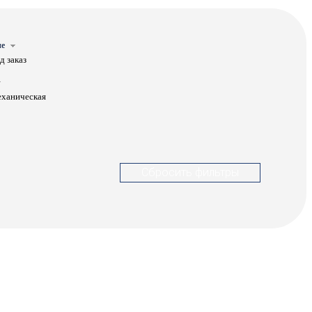
е
д заказ
ханическая