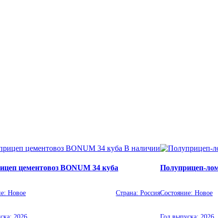
В наличии
ицеп цементовоз BONUM 34 куба
Полуприцеп-лом
ие:
Новое
Страна:
Россия
Состояние:
Новое
уска:
2026
Год выпуска:
2026