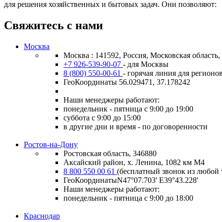
для решения хозяйственных и бытовых задач. Они позволяют:
Свяжитесь с нами
Москва
Москва : 141592, Россия, Московская область
+7 926-539-90-07
- для Москвы
8 (800) 550-00-61
- горячая линия для регионо
ГеоКоординаты 56.029471, 37.178242
Наши менеджеры работают:
понедельник - пятница с 9:00 до 19:00
суббота с 9:00 до 15:00
в другие дни и время - по договоренности
Ростов-на-Дону
Ростовская область, 346880
Аксайский район, х. Ленина, 1082 км М4
8 800 550 00 61
(бесплатный звонок из любой 
ГеоКоординатыN47°07.703' E39°43.228'
Наши менеджеры работают:
понедельник - пятница с 9:00 до 18:00
Краснодар