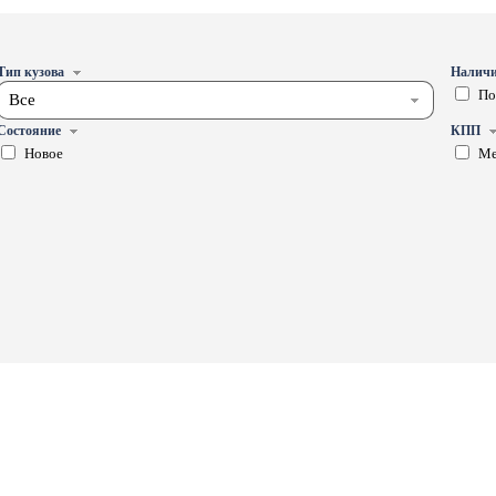
Тип кузова
Наличи
По
Все
Состояние
КПП
Новое
Ме