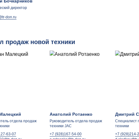
й Бочкарников
еский директор
@tr-don.ru
л продаж новой техники
Малецкий
Анатолий Ротаенко
Дмитрий С
итель отдела продаж
Руководитель отдела продаж
Специалист 
хники
техники JAC
техники
127-63-07
+7 (928)167-54-00
+7 (928)214-