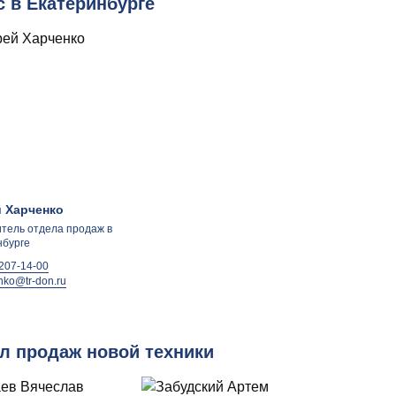
 в Екатеринбурге
 Харченко
тель отдела продаж в
нбурге
 207-14-00
nko@tr-don.ru
л продаж новой техники