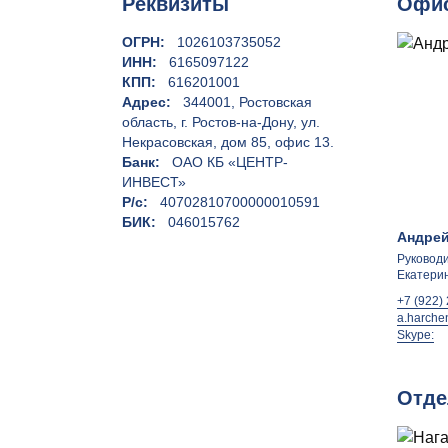
Реквизиты
Офис
ОГРН:
1026103735052
ИНН:
6165097122
КПП:
616201001
Адрес:
344001, Ростовская
область, г. Ростов-на-Дону, ул.
Некрасовская, дом 85, офис 13.
Банк:
ОАО КБ «ЦЕНТР-
ИНВЕСТ»
Р/с:
40702810700000010591
БИК:
046015762
Андрей
Руководи
Екатери
+7 (922)
a.harche
Skype:
Отде