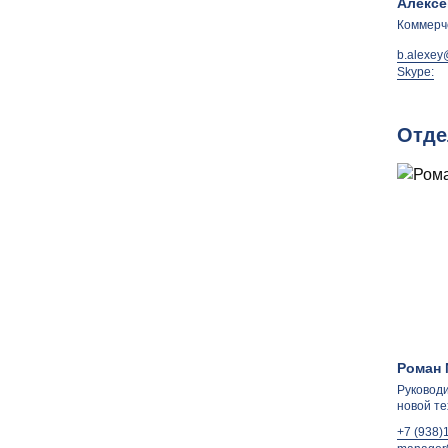
Алексе
Коммерч
b.alexey
Skype:
Отде
Роман 
Руковод
новой те
+7 (938)