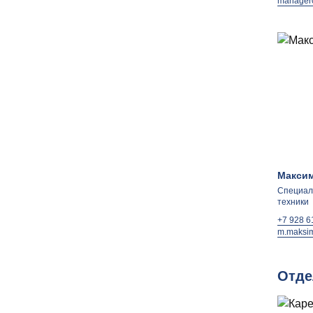
manager0
Максим
Специал
техники
+7 928 6
m.maksim
Отде