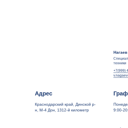
Нагаев
Специал
техники
+7(999) 
v.nagaev
Адрес
Граф
Краснодарский край, Динской р-
Понеде
н, М-4 Дон, 1312-й километр
9:00-20