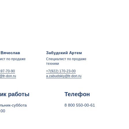
 Вячеслав
Забудский Артем
ист по продаже
Специалист по продаже
техники
497-70-90
+7(922) 170-23-00
@tr-don.ru
a.zabudskiy@tr-don.ru
ик работы
Телефон
льник-суббота
8 800 550-00-61
:00