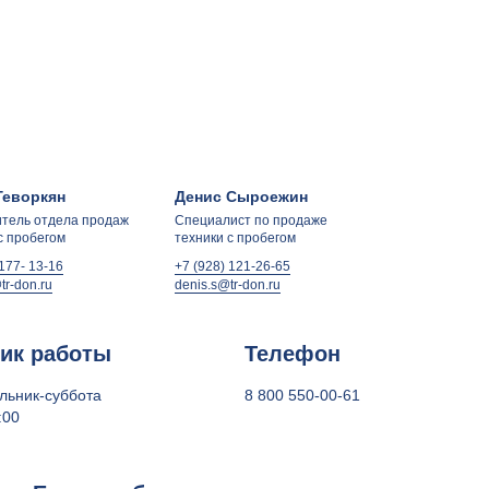
Геворкян
Денис Сыроежин
итель отдела продаж
Специалист по продаже
с пробегом
техники с пробегом
 177- 13-16
+7 (928) 121-26-65
tr-don.ru
denis.s@tr-don.ru
ик работы
Телефон
льник-суббота
8 800 550-00-61
:00