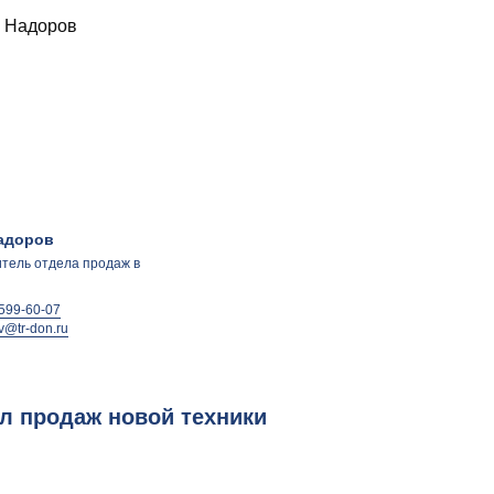
адоров
тель отдела продаж в
 599-60-07
v@tr-don.ru
л продаж новой техники