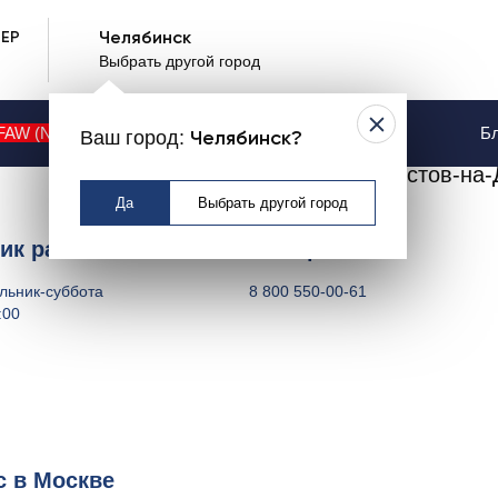
ЕР
Челябинск
Выбрать другой город
ы в городах
FAW (NEW)
Контакты
Услуги
Бл
Ваш город:
Челябинск?
Москва
Ростов-на-
Да
Выбрать другой город
ик работы
Телефон
льник-суббота
8 800 550-00-61
:00
 в Москве