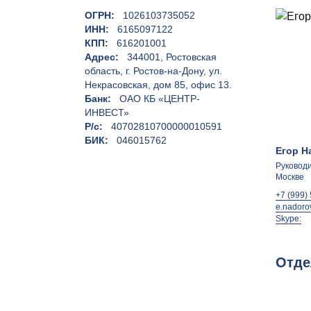
ОГРН:
1026103735052
ИНН:
6165097122
КПП:
616201001
Адрес:
344001, Ростовская
область, г. Ростов-на-Дону, ул.
Некрасовская, дом 85, офис 13.
Банк:
ОАО КБ «ЦЕНТР-
ИНВЕСТ»
Р/с:
40702810700000010591
БИК:
046015762
Егор Н
Руководи
Москве
+7 (999)
e.nadoro
Skype:
Отде