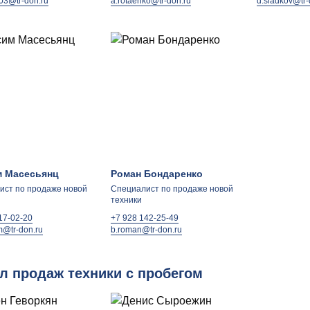
3@tr-don.ru
a.rotaenko@tr-don.ru
d.sladkov@tr-
 Масесьянц
Роман Бондаренко
ист по продаже новой
Специалист по продаже новой
техники
17-02-20
+7 928 142-25-49
@tr-don.ru
b.roman@tr-don.ru
л продаж техники с пробегом