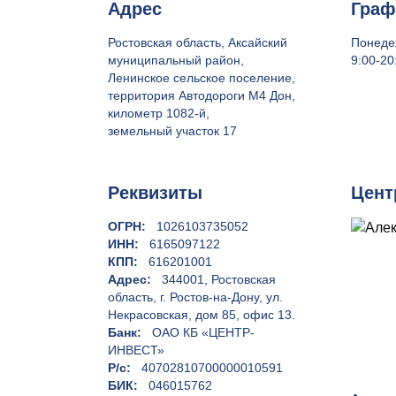
Адрес
Граф
Ростовская область, Аксайский
Понеде
муниципальный район,
9:00-20
Ленинское сельское поселение,
территория Автодороги М4 Дон,
километр 1082-й,
земельный участок 17
Реквизиты
Цент
ОГРН:
1026103735052
ИНН:
6165097122
КПП:
616201001
Адрес:
344001, Ростовская
область, г. Ростов-на-Дону, ул.
Некрасовская, дом 85, офис 13.
Банк:
ОАО КБ «ЦЕНТР-
ИНВЕСТ»
Р/с:
40702810700000010591
БИК:
046015762