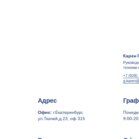
Карен 
Руковод
техники 
+7 (928)
g.karen@
Адрес
Граф
Офис:
г.Екатеринбург,
Понеде
ул.Ткачей,д.23, оф 315
9:00-20